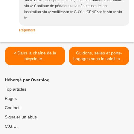
<br /> Bravo GUY pour ton imagination débordante de vitalité.
<br /> Continue de pédaler sur la nébuleuse de ton
inspiration.<br /> Amitiés<br /> GUY et GENE<br /> <br /> <br
/>
Répondre
< Dans la chaîne de la
Guidons, selles et porte-
bicyclette...
bagages sous le soleil mou
de janvier. >
Hébergé par Overblog
Top articles
Pages
Contact
Signaler un abus
C.G.U.