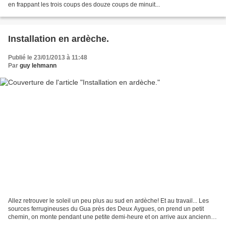
en frappant les trois coups des douze coups de minuit...
Installation en ardèche.
Publié le 23/01/2013 à 11:48
Par
guy lehmann
Allez retrouver le soleil un peu plus au sud en ardèche! Et au travail... Les
sources ferrugineuses du Gua près des Deux Aygues, on prend un petit
chemin, on monte pendant une petite demi-heure et on arrive aux anciennes
sources d'eau minérale, l'eau...