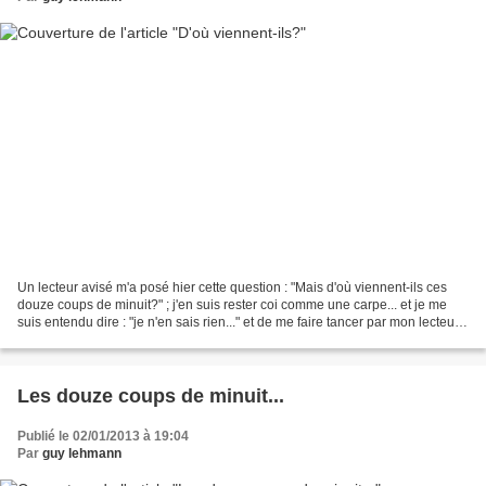
Un lecteur avisé m'a posé hier cette question : "Mais d'où viennent-ils ces
douze coups de minuit?" ; j'en suis rester coi comme une carpe... et je me
suis entendu dire : "je n'en sais rien..." et de me faire tancer par mon lecteur
comme une tanche......
Les douze coups de minuit...
Publié le 02/01/2013 à 19:04
Par
guy lehmann