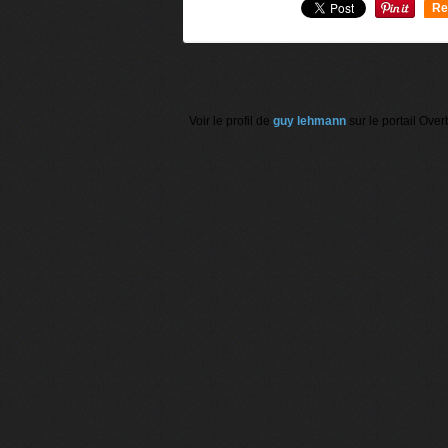
Re
0
Voir le profil de
guy lehmann
sur le portail Over