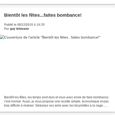
Transformez une embrasure...
Bientôt les fêtes...faites bombance!
Publié le 08/12/2010 à 14:35
Par
guy lehmann
Bientôt les fêtes, les temps sont durs et vous avez envie de faire bombance,
c'est normal. Aussi, je vous propose une recette simple, économique et pas
trop difficile à réaliser. Séduisez vos amis avec les bicyclettes à la nage...
bon appétit. Sous le...