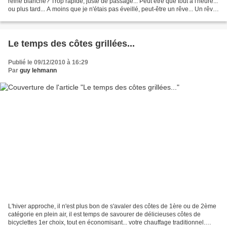
reine blanche? Trop rapide, juste de passage... Peut être que tout à l'heure...
ou plus tard... A moins que je n'étais pas éveillé, peut-être un rêve... Un rêve
de dessert glacé......
Le temps des côtes grillées...
Publié le 09/12/2010 à 16:29
Par
guy lehmann
L'hiver approche, il n'est plus bon de s'avaler des côtes de 1ère ou de 2ème
catégorie en plein air, il est temps de savourer de délicieuses côtes de
bicyclettes 1er choix, tout en économisant... votre chauffage traditionnel.