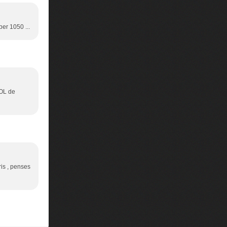
ber 1050 ...
'OL de
ris , penses