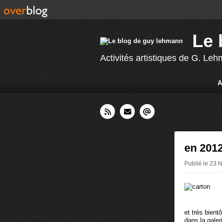
Le 
Activités artistiques de G. L
A
en 2012
Publié le 23
et très bien
dans la galer