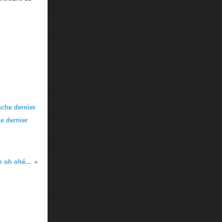
e dernier
h oh ohé...