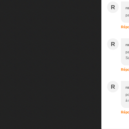
R
r
pa
Répo
R
r
pa
Sa
Répo
R
r
po
à 
Répo