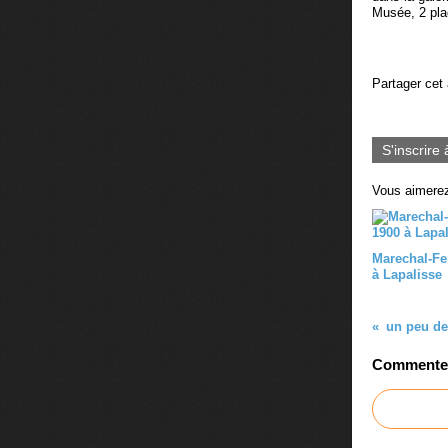
Musée, 2 pla
Partager cet 
S'inscrire 
Vous aimerez
Marechal-Fe
à Lapalisse
un peu de
Commenter 