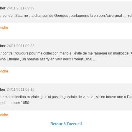
ober
24/11/2011 09:39
r contre , Saturne , la chanson de Georges , partageons là en bon Auvergnat ..... ro
ndre
ober
24/11/2011 09:23
r contre , toujours pour ma collection mariole , évite de me ramener un maillot de l
int- Etienne , un homme azerty en vaut deux ! robert 1050 .....
ndre
ober
24/11/2011 09:16
ur ma collection mariole , je n'ai pas de gondole de venise , si t'en trouve une à Pa
moi ..... rober 1050
ndre
Retour à l'accueil