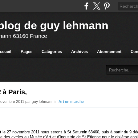
blog de guy lehmann
ehmann 63160 France
ccueil
Pages
Catégories
Archives
Abonnement
Con
 à Paris,
 Novembre 2011 par guy lehmann in
Art en marche
tôt le 27 novembre 2011 nous serons à St Saturnin 63460, puis à partir du 9 
ie des cycles au Musée d'Art et d'Industrie de St Etienne pour le dixième anni