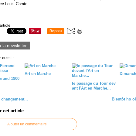
ce Louis Comte.
article
Repost
0
à la newsletter
 aussi :
Art en Marche
Dimanch
rrand 1900
le passage du Tour dev
ant l'Art en Marche...
 changement...
Bientôt ho o
cet article
Ajouter un commentaire