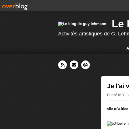
Le 
Activités artistiques de G. L
A
Je l'ai 
Publié le 31 
elle m'a filée