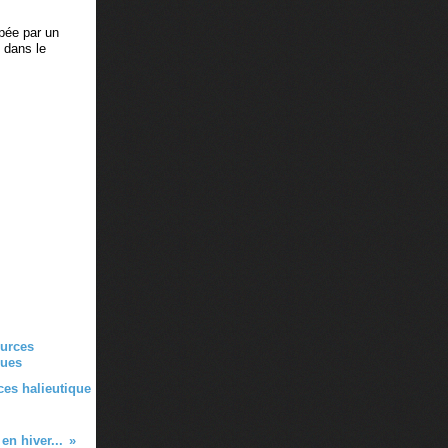
opée par un
e dans le
es halieutique
en hiver...