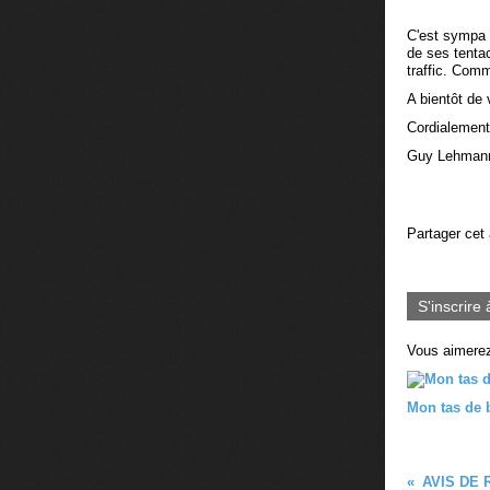
C'est sympa 
de ses tentac
traffic. Com
A bientôt de 
Cordialement
Guy Lehma
Partager cet 
S'inscrire 
Vous aimerez
Mon tas de b
AVIS DE 