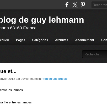
blog de guy lehmann
ehmann 63160 France
ccueil
Pages
Catégories
Archives
Abonnement
Con
vue et...
Janvier 2012 par guy lehmann in
Rien qu'une bricole
 entre les jambes...