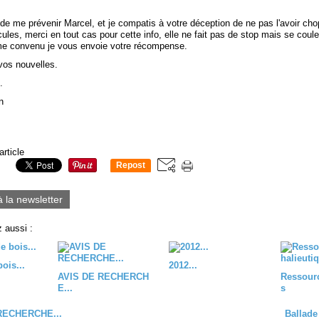
de me prévenir Marcel, et je compatis à votre déception de ne pas l'avoir ch
ules, merci en tout cas pour cette info, elle ne fait pas de stop mais se coul
me convenu je vous envoie votre récompense.
vos nouvelles.
.
nn
article
Repost
0
à la newsletter
 aussi :
ois...
2012...
AVIS DE RECHERCH
Ressourc
E...
s
RECHERCHE...
Ballade 