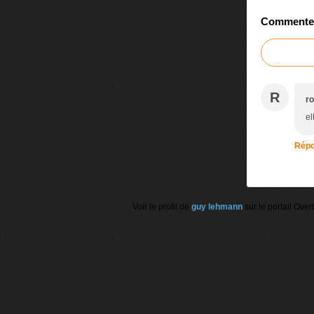
Commenter 
R
ro
el
Répo
Voir le profil de
guy lehmann
sur le portail Over