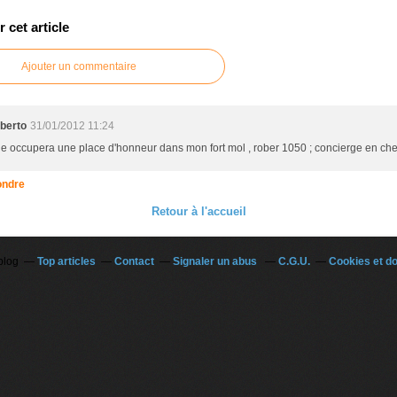
cet article
Ajouter un commentaire
berto
31/01/2012 11:24
le occupera une place d'honneur dans mon fort mol , rober 1050 ; concierge en chef
ndre
Retour à l'accueil
blog
Top articles
Contact
Signaler un abus
C.G.U.
Cookies et d