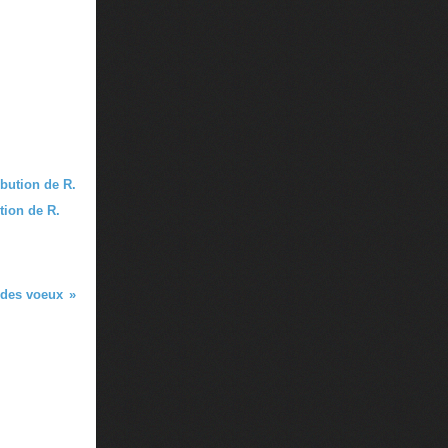
tion de R.
 des voeux