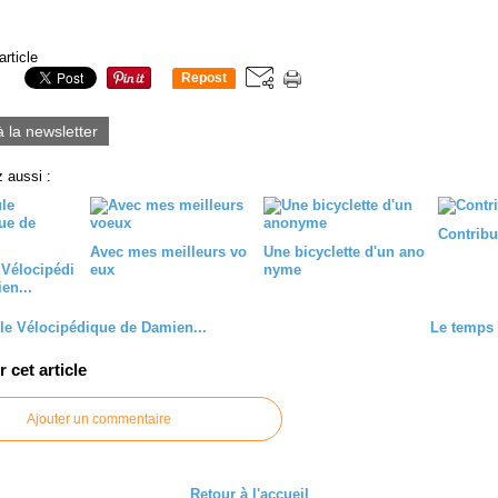
article
Repost
0
à la newsletter
 aussi :
Contribu
Avec mes meilleurs vo
Une bicyclette d'un ano
 Vélocipédi
eux
nyme
en...
le Vélocipédique de Damien...
Le temps
cet article
Ajouter un commentaire
Retour à l'accueil