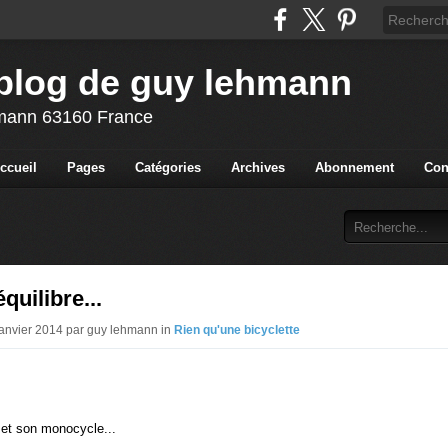
blog de guy lehmann
ehmann 63160 France
ccueil
Pages
Catégories
Archives
Abonnement
Con
quilibre...
Janvier 2014 par guy lehmann in
Rien qu'une bicyclette
et son monocycle...