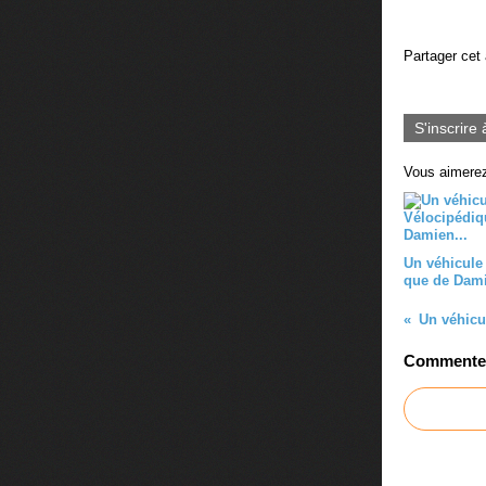
Partager cet 
S'inscrire 
Vous aimerez
Un véhicule
que de Dami
Un véhicu
Commenter 