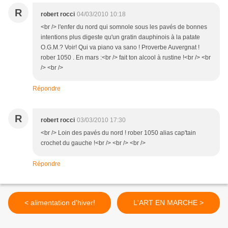
R
robert rocci
04/03/2010 10:18
<br /> l'enfer du nord qui somnole sous les pavés de bonnes
intentions plus digeste qu'un gratin dauphinois à la patate
O.G.M.? Voir! Qui va piano va sano ! Proverbe Auvergnat !
rober 1050 . En mars :<br /> fait ton alcool à rustine !<br /> <br
/> <br />
Répondre
R
robert rocci
03/03/2010 17:30
<br /> Loin des pavés du nord ! rober 1050 alias cap'tain
crochet du gauche !<br /> <br /> <br />
Répondre
< alimentation d'hiver!
L'ART EN MARCHE >