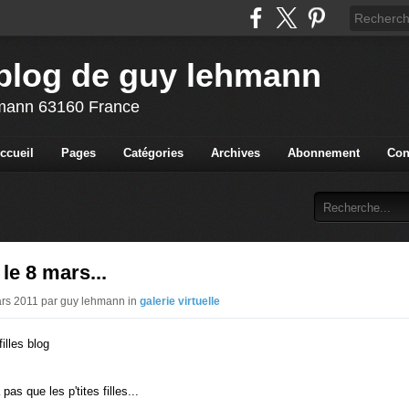
blog de guy lehmann
ehmann 63160 France
ccueil
Pages
Catégories
Archives
Abonnement
Con
 le 8 mars...
ars 2011 par guy lehmann in
galerie virtuelle
 pas que les p'tites filles...