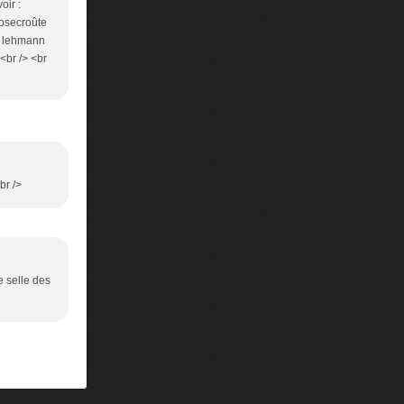
oir :
rosecroûte
un lehmann
 <br /> <br
br />
e selle des