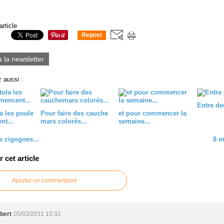
article
Repost
0
à la newsletter
 aussi :
Entre de
la les poule
Pour faire des cauche
et pour commencer la
t...
mars colorés...
semaine...
e cigognes...
8 m
cet article
Ajouter un commentaire
bert
05/03/2011 10:31