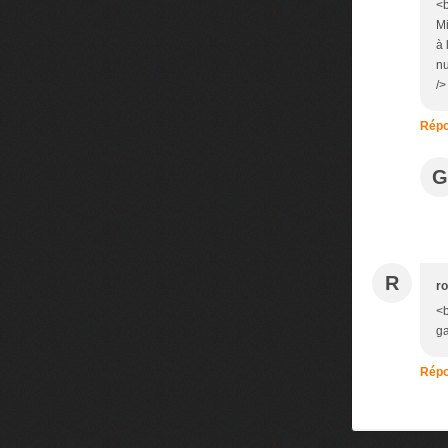
<b
Mi
à 
nu
/>
Répo
G
R
ro
<b
ga
Répo