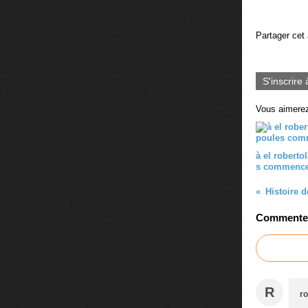
Partager cet 
S'inscrire 
Vous aimerez
à el roberto
s commencen
Histoire d
Commenter 
R
ro