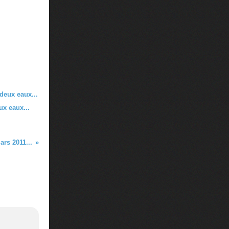
ux eaux...
ars 2011...