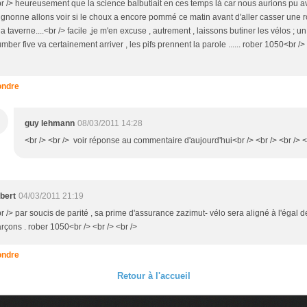
r /> heureusement que la science balbutiait en ces temps là car nous aurions pu av
gnonne allons voir si le choux a encore pommé ce matin avant d'aller casser une 
la taverne....<br /> facile ,je m'en excuse , autrement , laissons butiner les vélos ; 
mber five va certainement arriver , les pifs prennent la parole ...... rober 1050<br />
ndre
guy lehmann
08/03/2011 14:28
<br /> <br /> voir réponse au commentaire d'aujourd'hui<br /> <br /> <br /> <
bert
04/03/2011 21:19
r /> par soucis de parité , sa prime d'assurance zazimut- vélo sera aligné à l'égal d
rçons . rober 1050<br /> <br /> <br />
ndre
Retour à l'accueil