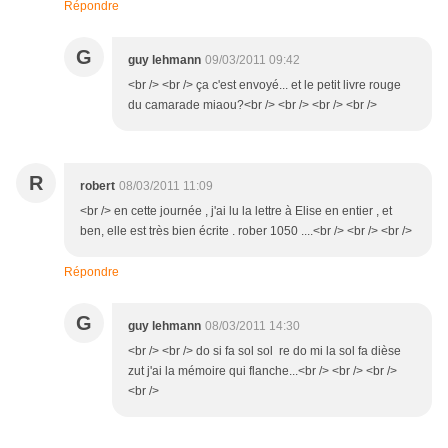
Répondre
G
guy lehmann
09/03/2011 09:42
<br /> <br /> ça c'est envoyé... et le petit livre rouge
du camarade miaou?<br /> <br /> <br /> <br />
R
robert
08/03/2011 11:09
<br /> en cette journée , j'ai lu la lettre à Elise en entier , et
ben, elle est très bien écrite . rober 1050 ....<br /> <br /> <br />
Répondre
G
guy lehmann
08/03/2011 14:30
<br /> <br /> do si fa sol sol re do mi la sol fa dièse
zut j'ai la mémoire qui flanche...<br /> <br /> <br />
<br />