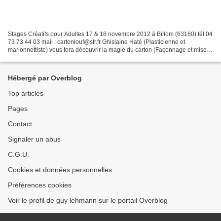
Stages Créatifs pour Adultes 17 & 18 novembre 2012 à Billom (63160) tél 04
73 73 44 03 mail : cartonlouf@sfr.fr Ghislaine Haté (Plasticienne et
marionnettiste) vous fera découvrir la magie du carton (Façonnage et mise
en couleur) et vous fera réaliser...
Hébergé par Overblog
Top articles
Pages
Contact
Signaler un abus
C.G.U.
Cookies et données personnelles
Préférences cookies
Voir le profil de guy lehmann sur le portail Overblog